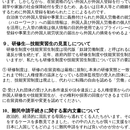
います。しかしながら、在留資格のない外国人が外国人登録を行って
就学や家族の社会保障給付を受けるため、あるいは日本人等との婚姻
するために外国人登録を勧められたことによるものです。
自治体での外国人登録や事業主に義務付けられた外国人労働者の就
（ハローワーク）への届出情報は、外国人及び外国人労働者の個人
を活用した入管の摘発は個人情報の目的外使用でありプライバシー
登録や事業主の外国人就労状況の届出から外国人の摘発をやめるよ
９、研修生―技能実習生の見直しについて
研修生制度や技能実習生制度は現代版「奴隷労働制度」と呼ばれる
違反が後を絶たず、近年、政府内部でも研修生制度や技能実習生制
いますが、私たちも研修生制度や技能実習生制度について以下の要
① 研修制度は、研修の在留資格は厳格に規制し本来の研修実態と一
これまで特に人権侵害の温床となっている団体監視型の受入れ団体に
また、技能実習制度は廃止し、代わりに転職の自由を認める「労働」
② 受け入れ団体の受け入れ条件違反や法令違反による人権侵害からの
外国人研修生や技能実習生が、その権利や損害の回復ができるまで日
に在留資格の更新や変更を認めてください。
10、難民申請手続きに関する案内文書について
政治的、経済的に混乱する母国から逃れてくる人たちがいます。そ
をするケースを多数見てきました。その中の人たちが我々に支援を
日本に入国してもどのように難民申請をすれば良いのかが分からず