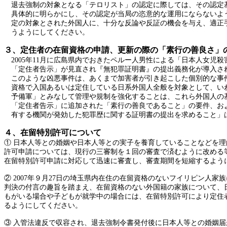
退去強制の対象となる「テロリスト」の認定に際しては、その認定
具体的に明らかにし、その認定が当局の恣意的な運用にならないよ
定の対象とされた外国人に、十分な反論や反証の機会を与え、適正
うようにしてください。
３、定住者の在留資格の申請、更新の際の「素行の善良さ」
2005年11月に広島県内でおきたペルー人男性による「日本人女児
「定住者告示」が見直され『無犯罪証明書』の提出義務化が導入さ
このような凶悪事件は、あくまで加害者が引き起こした個別的な事
資格で入国あるいは定住している日系外国人全般を対象として、い
予備軍」とみなして管理や規制を強化することは、これら外国人の
「定住者告示」に追加された「素行の善良であること」の要件、お
有する機関が発効した犯罪歴に関する証明書の提出を求めること」
４、在留特別許可について
① 日本人等との婚姻や日本人等との実子を養育していることなどを理
許可申請については、現行の三審制を１回の審査で済むように改める
在留特別許可申請に対応して迅速に審査し、審査期間を短縮するよう
②
2007年９月27日の埼玉県内在住の在留資格のないフイリピン人家
判決の付言の趣旨を踏まえ、在留資格のない外国籍の家族について、
もがいる場合や子どもが就学中の場合には、在留特別許可により定住
るようにしてください。
③ 入管法違反で収容され、退去強制令書発付後に日本人等との婚姻