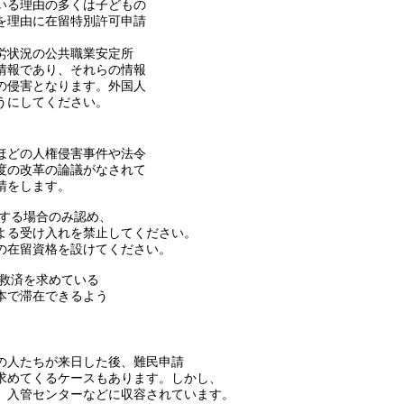
いる理由の多くは子どもの
を理由に在留特別許可申請
労状況の公共職業安定所
情報であり、それらの情報
の侵害となります。外国人
うにしてください。
ほどの人権侵害事件や法令
度の改革の論議がなされて
請をします。
致する場合のみ認め、
よる受け入れを禁止してください。
の在留資格を設けてください。
救済を求めている
本で滞在できるよう
の人たちが来日した後、難民申請
求めてくるケースもあります。しかし、
、入管センターなどに収容されています。