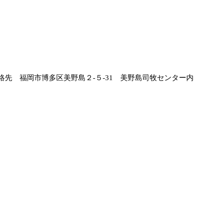
絡先 福岡市博多区美野島２
-５-31 美野島司牧センター内