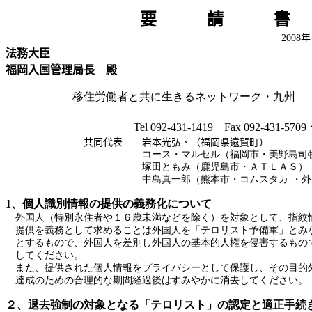
要 請 書
2008
年
法務大臣
福岡入国管理局長 殿
移住労働者と共に生きるネットワーク・九州
Tel 092-431-1419
Fax 092-431-5709
共同代表 岩本光弘、（
福岡県遠賀町
）
コース・マルセル（
福岡市
・美野島司
塚田ともみ（
鹿児島市
・ＡＴＬＡＳ）
中島真一郎（
熊本市
・コムスタカ
-・
1、個人識別情報の提供の義務化について
外国人（特別永住者や１６歳未満などを除く）を対象として、指紋
提供を義務として求めることは外国人を「テロリスト予備軍」とみ
とするもので、外国人を差別し外国人の基本的人権を侵害するもの
してください。
また、提供された個人情報をプライバシーとして保護し、その目的
達成のための合理的な期間経過後はすみやかに消去してください。
２、退去強制の対象となる「テロリスト」の認定と適正手続