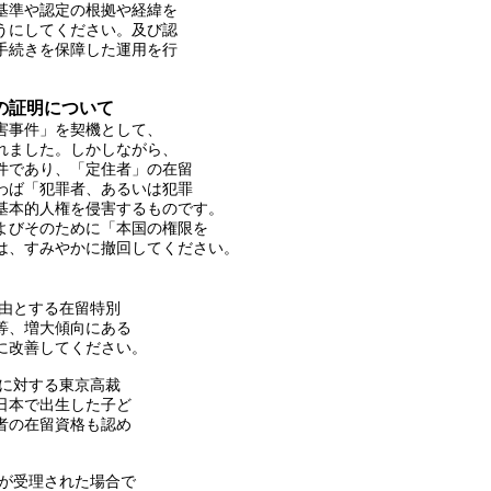
基準や認定の根拠や経緯を
うにしてください。及び認
手続きを保障した運用を行
の証明について
殺害事件」を契機として、
れました。しかしながら、
件であり、「定住者」の在留
わば「犯罪者、あるいは犯罪
基本的人権を侵害するものです。
よびそのために「本国の権限を
は、すみやかに撤回してください。
由とする在留特別
等、増大傾向にある
に改善してください。
族に対する東京高裁
日本で出生した子ど
者の在留資格も認め
届が受理された場合で