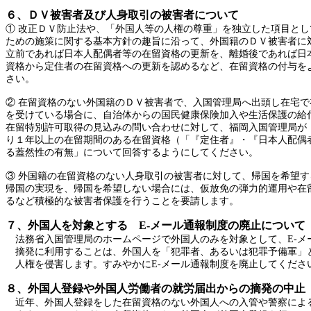
６、ＤＶ被害者及び人身取引の被害者について
① 改正ＤＶ防止法や、「外国人等の人権の尊重」を独立した項目と
ための施策に関する基本方針の趣旨に沿って、外国籍のＤＶ被害者に
立前であれば日本人配偶者等の在留資格の更新を、離婚後であれば日
資格から定住者の在留資格への更新を認めるなど、在留資格の付与を
さい。
②
在留資格のない外国籍のＤＶ被害者で、入国管理局へ出頭し在宅で
を受けている場合に、自治体からの国民健康保険加入や生活保護の給
在留特別許可取得の見込みの問い合わせに対して、福岡入国管理局が
り１年以上の在留期間のある在留資格（「『定住者』・『日本人配偶
る蓋然性の有無」について回答するようにしてください。
③ 外国籍の在留資格のない人身取引の被害者に対して、帰国を希望
帰国の実現を、帰国を希望しない場合には、仮放免の弾力的運用や在
るなど積極的な被害者保護を行うことを要請します。
７、外国人を対象とする
E-メール通報制度の廃止について
法務省入国管理局のホームページで外国人のみを対象として、
E-
摘発に利用することは、外国人を「犯罪者、あるいは犯罪予備軍」
人権を侵害します。すみやかに
E-メール通報制度を廃止してくださ
８、外国人登録や外国人労働者の就労届出からの摘発の中止
近年、外国人登録をした在留資格のない外国人への入管や警察によ