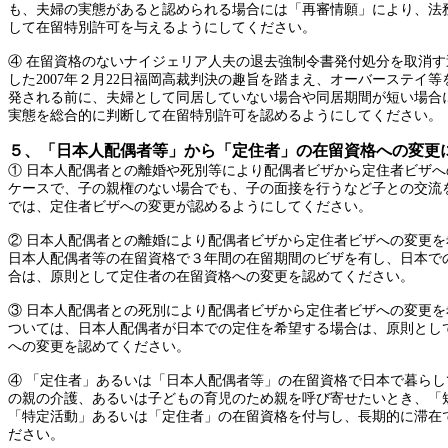
も、夫婦の実態があると認められる場合には「再審情願」により、法
して在留特別許可を与えるようにしてください。
④ 在留資格のないナイジェリア人夫の退去強制令書発付処分を取消す
した
2007年２月22日福岡高裁判決の趣旨を踏まえ、オーバーステイ
発される前に、夫婦として同居していない場合や同居期間が短い場合
実態を総合的に判断して在留特別許可を認めるようにしてください。
５、「日本人配偶者等」から「定住者」の在留資格への変更
① 日本人配偶者との離婚や死別等により配偶者ビザから定住者ビザへ
ケースで、子の親権のない場合でも、子の面接を行うなど子との交流
では、定住者ビザへの変更が認めるようにしてください。
② 日本人配偶者との離婚により配偶者ビザから定住者ビザへの変更
日本人配偶者等の在留資格で３年間の在留期間のビザを有し、日本で
合は、原則として定住者の在留資格への変更を認めてください。
③ 日本人配偶者との死別により配偶者ビザから定住者ビザへの変更を
ついては、日本人配偶者が日本での定住を希望する場合は、原則とし
への変更を認めてください。
④ 「定住者」あるいは「日本人配偶者等」の在留資格で日本で暮ら
の親の介護、あるいは子どもの育児のため親を呼び寄せたいとき、「
「特定活動」あるいは「定住者」の在留資格を付与し、長期的に滞在
ださい。