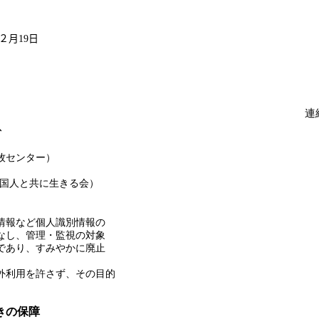
２月
19
日
連
、
牧センター）
外国人と共に生きる会）
情報など個人識別情報の
なし、管理・監視の対象
であり、すみやかに廃止
外利用を許さず、その目的
きの保障