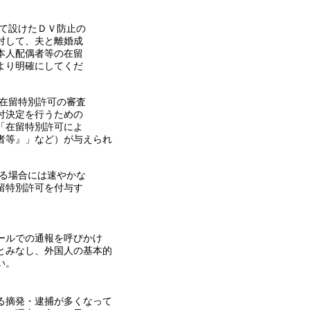
して設けたＤＶ防止の
対して、夫と離婚成
本人配偶者等の在留
より明確にしてくだ
在留特別許可の審査
付決定を行うための
「在留特別許可によ
者等』」など）が与えられ
する場合には速やかな
留特別許可を付与す
メールでの通報を呼びかけ
とみなし、外国人の基本的
い。
る摘発・逮捕が多くなって