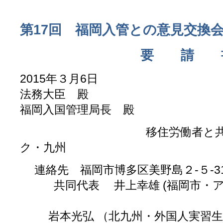
第17回 福岡入管との意見交換
要 請 
2015年３月6日
法務大臣 殿
福岡入国管理局長 殿
移住労働者と共に生き
ク・九州
連絡先 福岡市博多区美野島２-５-
共同代表 井上幸雄 (福岡市・
岩本光弘 （北九州・外国人実