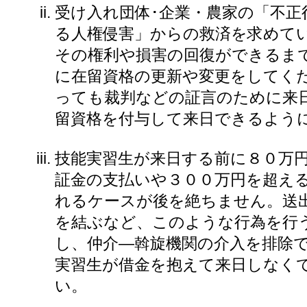
受け入れ団体･企業・農家の「不正
る人権侵害」からの救済を求めて
その権利や損害の回復ができるま
に在留資格の更新や変更をしてく
っても裁判などの証言のために来
留資格を付与して来日できるよう
技能実習生が来日する前に８０万
証金の支払いや３００万円を超え
れるケースが後を絶ちません。送
を結ぶなど、このような行為を行
し、仲介―斡旋機関の介入を排除
実習生が借金を抱えて来日しなく
い。