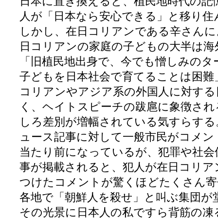
日本に置き換えると、植民地時代の記
人が「日本なら安心できる」と移り住
しかし、在日コリアンである辛さんに
日コリアンの家庭の子どもの大半は海
「旧植民地出身で、今でも憎しみのタ
子どもを日本社会で育てることは困難
コリアンやアジア系の外国人に対する
く、ヘイトスピーチの跋扈に象徴され
しろ差別が増幅されている気すらする
ュース記事に対して一般市民がコメン
当たり前になっているが、犯罪や社会
事が掲載されると、犯人が在日コリア
つけたコメントが驚くほどたくさん寄
各地で「朝鮮人を殺せ」と叫ぶ集団が
その光景に日本人の私ですら背筋の凍