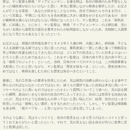
実は、ヤン監督も映画「ディアピョンヤン」を撮る時は、自分の映画のため予想もしな
かった犠牲者が出たらいけないと思い、本当に緊張しながら映画を製作したが、お父さ
んが亡くなる直前、「あなたが好きなことならやれ。自分で決めたらそのまま行け。」
という言葉は、平壌にいる兄たちを含め家族に大きい迷惑をかけるものであるが、自分
が劇映画を撮らなければならない理由になったという。ヤン監督は、これを「病気自
慢」に比喩した。とにかく、ヤン監督は、映画「ディアピョンヤン」の上映以後、兄た
ちがいる国から謝罪文の提出を要求されたが結局提出しなかったため、北朝鮮に入国禁
止になり兄たちも会えなくなったという。
お父さんは、韓国の済州道出身で１９４２年１５歳の時、大阪に来た。終戦後、子ども
３人を故郷である南ではなく北に送ったのは、棄民政策に一貫した南と違って朝鮮語を
学ぶ学校の支援を続けえてきた北に行けば、ゴミ以下の生活をしていた日本よりはいい
だろうと思ったためであるという。これをヤン監督は、日本の赤十字と北の赤十字によ
る「移民プロジェクト」といった。当時、日本のすべてのマスコミは、この帰国事業を
大歓迎していたと言いながら、ヤン監督は「歴史を知るべき」といった。歴史自体のた
めではなく、映画を楽しむためにも歴史は知るべきだということ。
最後に、兄の工作員への要求を拒否したため、兄は病気の治療も終わらないまま途中で
帰らなければならなかったのではないか、妹リエの選択であった自由は本当に高いスー
ツケースのように高いものではなかったかという質問についてこう述べた。兄の話を聞
いた瞬間、政治がいきなり自分の生活の中に入ってきたと。自分には拒否する自由があ
ったが、兄はそのような自由なんか持ってないと思い悩んだが、結局、自分がはっきり
拒否したのは「後悔しない選択」をするためだったという。しかし、ヤン監督は帰国船
を送る時、「紙テープを…」と言いながらついに涙を流してしまった。
そのような妹に、兄はカッコイイと、自分の意見をはっきり言うのはカッコイイと言っ
てくれてありがたいと思ったという。それで、兄が言えない話を自分が代りに世界に言
うと監督は話した。