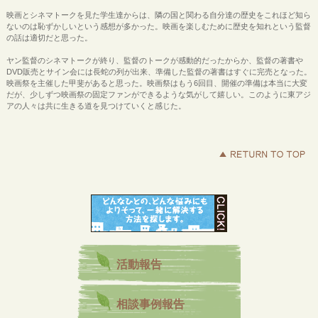
映画とシネマトークを見た学生達からは、隣の国と関わる自分達の歴史をこれほど知ら
ないのは恥ずかしいという感想が多かった。映画を楽しむために歴史を知れという監督
の話は適切だと思った。
ヤン監督のシネマトークが終り、監督のトークが感動的だったからか、監督の著書や
DVD販売とサイン会には長蛇の列が出来、準備した監督の著書はすぐに完売となった。
映画祭を主催した甲斐があると思った。映画祭はもう6回目、開催の準備は本当に大変
だが、少しずつ映画祭の固定ファンができるような気がして嬉しい。このように東アジ
アの人々は共に生きる道を見つけていくと感じた。
活動報告
相談事例報告