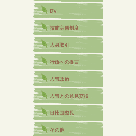
DV
技能実習制度
人身取引
行政への提言
入管政策
入管との意見交換
日比国際児
その他