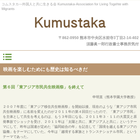
コムスタカ―外国人と共に生きる会 Kumustaka-Association for Living Togehte with
Migrants
〒862-0950 熊本市中央区水前寺3丁目2-14-402
須藤眞一郎行政書士事務所気付
映画を楽しむためにも歴史は知るべきだ
第６回「東アジア市民共生映画祭」を終えて
申明直（熊本学園大学教授）
２００７年度に「東アジア移住共生映画祭」を開始以後、現在のような「東アジア市民
共生映画祭」に名前を変えたのが２０１１年の第４回目だったので、「東アジア市民」
を主体として共生を考えるのは、もう３年目になる。２０１１年３・１１の大震災と原
発事故でショックを受け、２０１１年は「太陽と共に、東アジア人と共に」というテー
マにして、昨年は国連が定めた「協同組合の年」を記念して「国境を越える東アジアの
協働」をテーマにしていた。今年は「越境する家族とトランスナショナル市民」という
テーマであった。