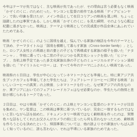
今年はテーマが先ではなく、主な映画が先であったが、その理由は言う必要もなく映画
「かぞくのくに」のためだった。ヤンヨンヒ監督の前作である映画「ディアピョンヤ
ン」で良い印象を受けたが、メイン作品として在日コリアンの映画を選ぶ時、ちょっと
躊躇したのは事実である。しかし映画「かぞくのくに」を見た瞬間、そのような心配は
杞憂に過ぎなかった。映画は、テーマより映画としての完成度が作品全体にあふれてい
たためである。
映画「かぞくのくに」のように国境を越え、悩んでいる家族の物語を今年のテーマとし
て決め、テーマタイトルは「国境を横断して暮らす家族（Cross-border family）」とし
た。ロシア人女性との再婚と前の妻との子どもで再構成する家族の様子を描いた「ナタ
ーシャ」、学校に通っている二世の子がぶつかる異文化ショックを描いた「ヒジャ
ブ」、当初上映予定であった多文化家族出身の子どものミュージカルオディション過程
を描いた「マイリトルヒーロー」は、すべて今年のテーマにふさわしい映画であった。
映画祭の１日目は、学生が中心になってシネマトークなどを準備した。特に東アジア共
生ブックカフェを準備してきた学生たちは、フェアトレードコーヒーに関する映画「お
いしいコーヒーの真実」の上映後、シネマトークを行った。なぜ東アジアの共生なの
か、東アジアにおいてのフェアトレードカフェはなぜ必要なのか、学生たちの熱情と意
欲が感じられるトークであった。
２日目は、やはり映画「かぞくのくに」の上映とヤンヨンヒ監督のシネマトークが注目
を集めた。ヤン監督は、この映画は事実に基づいているが、完全に一致するものではな
いと言いながら話を始めた。ドキュメンタリー映画ではなく劇映画を作ったのは、実際
色々な話をしてくれたお父さんがカメラの前に立ったら何も言わなかったため、劇映画
を作ろうと心を決めたという。帰国事業については、他の誰よりその家族がいちばん詳
しく知っているのに、誰も言わない。それは平壌にいる家族のためであった。