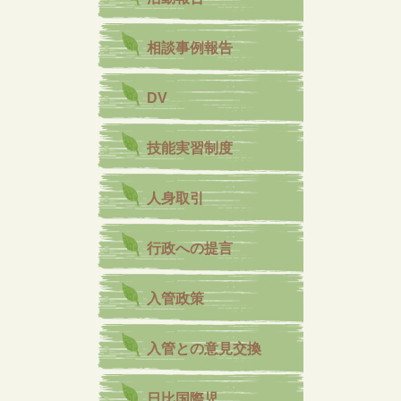
相談事例報告
DV
技能実習制度
人身取引
行政への提言
入管政策
入管との意見交換
日比国際児