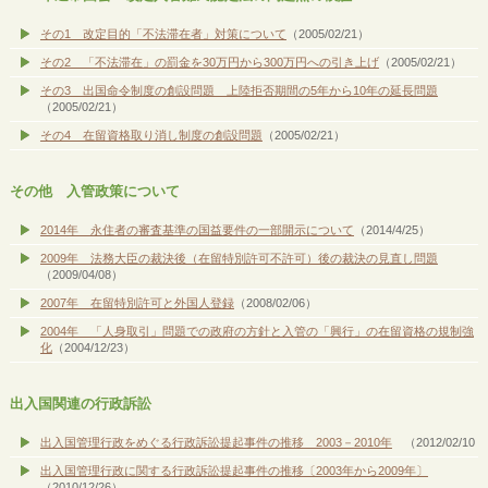
その1 改定目的「不法滞在者」対策について
（2005/02/21）
その2 「不法滞在」の罰金を30万円から300万円への引き上げ
（2005/02/21）
その3 出国命令制度の創設問題 上陸拒否期間の5年から10年の延長問題
（2005/02/21）
その4 在留資格取り消し制度の創設問題
（2005/02/21）
その他 入管政策について
2014年 永住者の審査基準の国益要件の一部開示について
（2014/4/25）
2009年 法務大臣の裁決後（在留特別許可不許可）後の裁決の見直し問題
（2009/04/08）
2007年 在留特別許可と外国人登録
（2008/02/06）
2004年 「人身取引」問題での政府の方針と入管の「興行」の在留資格の規制強
化
（2004/12/23）
出入国関連の行政訴訟
出入国管理行政をめぐる行政訴訟提起事件の推移 2003－2010年
（2012/02/10
出入国管理行政に関する行政訴訟提起事件の推移〔2003年から2009年〕
（2010/12/26）