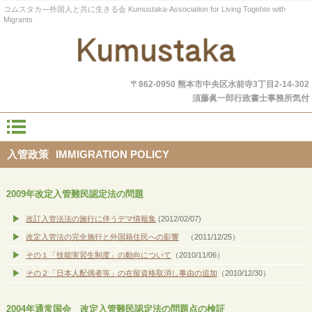
コムスタカ―外国人と共に生きる会 Kumustaka-Association for Living Togehte with
Migrants
〒862-0950 熊本市中央区水前寺3丁目2-14-302
須藤眞一郎行政書士事務所気付
入管政策
IMMIGRATION POLICY
2009年改定入管難民認定法の問題
改訂入管法法の施行に伴うデマ情報集
(2012/02/07)
改定入管法の完全施行と外国籍住民への影響
（2011/12/25）
その１「技能実習生制度」の動向について
（2010/11/06）
その２「日本人配偶者等」の在留資格取消し事由の追加
（2010/12/30）
2004年通常国会 改定入管難民認定法の問題点の検証