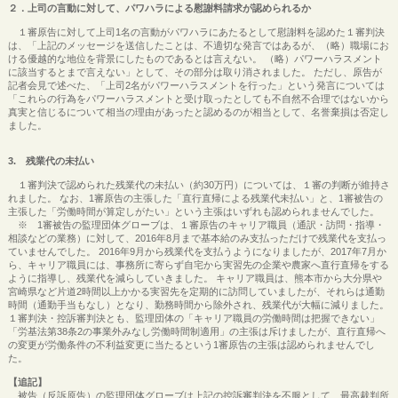
２．上司の言動に対して、パワハラによる慰謝料請求が認められるか
１審原告に対して上司1名の言動がパワハラにあたるとして慰謝料を認めた１審判決
は、「上記のメッセージを送信したことは、不適切な発言ではあるが、（略）職場にお
ける優越的な地位を背景にしたものであるとは言えない。 （略）パワーハラスメント
に該当するとまで言えない」として、その部分は取り消されました。 ただし、原告が
記者会見で述べた、「上司2名がパワーハラスメントを行った」という発言については
「これらの行為をパワーハラスメントと受け取ったとしても不自然不合理ではないから
真実と信じるについて相当の理由があったと認めるのが相当として、名誉棄損は否定し
ました。
3. 残業代の未払い
１審判決で認められた残業代の未払い（約30万円）については、１審の判断が維持さ
れました。 なお、1審原告の主張した「直行直帰による残業代未払い」と、1審被告の
主張した「労働時間が算定しがたい」という主張はいずれも認められませんでした。
※ 1審被告の監理団体グローブは、１審原告のキャリア職員（通訳・訪問・指導・
相談などの業務）に対して、2016年8月まで基本給のみ支払っただけで残業代を支払っ
ていませんでした。 2016年9月から残業代を支払うようになりましたが、2017年7月か
ら、キャリア職員には、事務所に寄らず自宅から実習先の企業や農家へ直行直帰をする
ように指導し、残業代を減らしていきました。 キャリア職員は、熊本市から大分県や
宮崎県など片道2時間以上かかる実習先を定期的に訪問していましたが、それらは通勤
時間（通勤手当もなし）となり、勤務時間から除外され、残業代が大幅に減りました。
１審判決・控訴審判決とも、監理団体の「キャリア職員の労働時間は把握できない」
「労基法第38条2の事業外みなし労働時間制適用」の主張は斥けましたが、直行直帰へ
の変更が労働条件の不利益変更に当たるという1審原告の主張は認められませんでし
た。
【追記】
被告（反訴原告）の監理団体グローブは上記の控訴審判決を不服として、最高裁判所