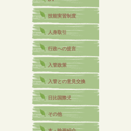
技能実習制度
人身取引
行政への提言
入管政策
入管との意見交換
日比国際児
その他
本・映画紹介