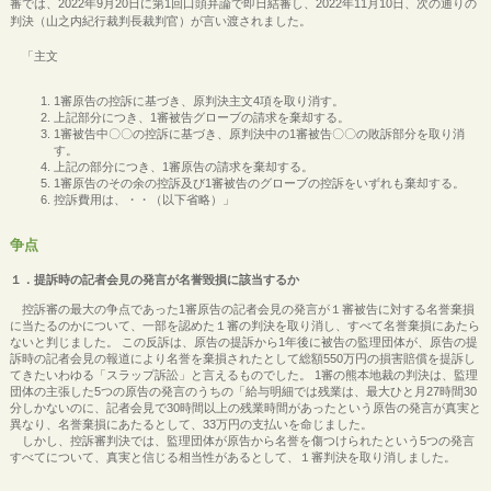
審では、2022年9月20日に第1回口頭弁論で即日結審し、2022年11月10日、次の通りの
判決（山之内紀行裁判長裁判官）が言い渡されました。
「主文
1審原告の控訴に基づき、原判決主文4項を取り消す。
上記部分につき、1審被告グローブの請求を棄却する。
1審被告中〇〇の控訴に基づき、原判決中の1審被告〇〇の敗訴部分を取り消
す。
上記の部分につき、1審原告の請求を棄却する。
1審原告のその余の控訴及び1審被告のグローブの控訴をいずれも棄却する。
控訴費用は、・・（以下省略）」
争点
１．提訴時の記者会見の発言が名誉毀損に該当するか
控訴審の最大の争点であった1審原告の記者会見の発言が１審被告に対する名誉棄損
に当たるのかについて、一部を認めた１審の判決を取り消し、すべて名誉棄損にあたら
ないと判じました。 この反訴は、原告の提訴から1年後に被告の監理団体が、原告の提
訴時の記者会見の報道により名誉を棄損されたとして総額550万円の損害賠償を提訴し
てきたいわゆる「スラップ訴訟」と言えるものでした。 1審の熊本地裁の判決は、監理
団体の主張した5つの原告の発言のうちの「給与明細では残業は、最大ひと月27時間30
分しかないのに、記者会見で30時間以上の残業時間があったという原告の発言が真実と
異なり、名誉棄損にあたるとして、33万円の支払いを命じました。
しかし、控訴審判決では、監理団体が原告から名誉を傷つけられたという5つの発言
すべてについて、真実と信じる相当性があるとして、１審判決を取り消しました。