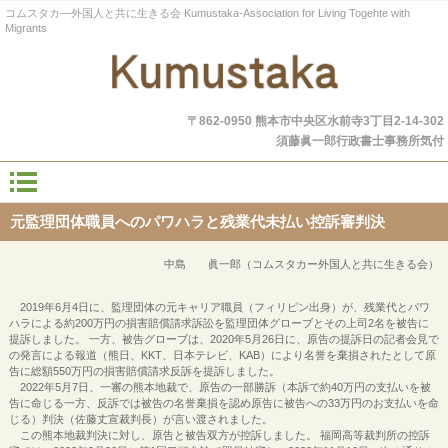
コムスタカ―外国人と共に生きる会 Kumustaka-Association for Living Togehte with
Migrants
〒862-0950 熊本市中央区水前寺3丁目2-14-302
須藤眞一郎行政書士事務所気付
元監理団体職員へのパワハラと残業代未払い控訴審判決
中島 眞一郎（コムスタカー外国人と共に生きる会）
2019年6月4日に、監理団体の元キャリア職員（フィリピン出身）が、残業代とパワ
ハラによる約200万円の損害賠償請求訴訟を監理団体グローブとその上司2名を被告に
提訴しました。 一方、被告グローブは、2020年5月26日に、原告の提訴日の記者会見で
の発言による報道（熊日、KKT、日本テレビ、KAB）により名誉を棄損されたとして原
告に総額550万円の損害賠償請求反訴を提訴しました。
2022年5月7日、一審の熊本地裁で、原告の一部勝訴（本訴で約40万円の支払いを被
告に命じる一方、反訴では被告の名誉棄損を認め原告に被告への33万円のお支払いを命
じる）判決（佐藤丈宣裁判長）が言い渡されました。
この熊本地裁判決に対し、原告と被告双方が控訴しました。 福岡高等裁判所の控訴