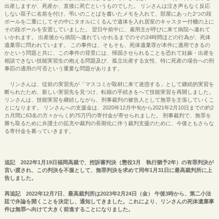
出産しますが、死産か、直後に死亡というものでした。 リンさんは泣き声もなく反応
しない双子に名前を付け、弔いのことばを書いたメモを入れて、部屋にあった2つの段
ボールを二重にしてその中にタオルにくるんで遺体を入れ居室のキャスター付棚の上に
その段ボールを安置していました。 翌日午前中に、雇用主が呼びに来て病院へ連れて
いかれます。 出産後から病院へ連れていかれるまでのその24時間ほどの行為が、死体
遺棄罪に問われています。 この事件は、そもそも、死体遺棄罪が本件に適用できるの
かという問題と共に、この事件の背景には、帰国させられることを恐れて妊娠・出産を
相談できない技能実習生の抱える問題及び、孤立出産する女性、特に死産の場合への刑
事罰の適用の可否という重要な問題があります。
リンさんは、従前の実習先が「マスコミが取材に来て迷惑する」として継続的実習を
断られたため、新しい実習先を見つけ、転籍の手続きをへて技能実習を再開しました。
リンさんは、技能実習を継続しながら、刑事裁判の被告人として無罪を主張していくこ
とになります。 リンさんへの支援金は、2020年12月中旬から2021年2月10日までの約2
カ月間に63名の方々からく約75万円の寄付金が寄せられました。 刑事裁判で、無罪を
勝ち取るために弁護士の拡充や裁判の長期化に伴う裁判支援のために、今後ともさらな
る寄付金を募っていきます。
追記 2022年1月19日福岡高裁で、控訴審判決（懲役3月 執行猶予2年）の有罪判決が
言い渡され、この判決を不服として、無罪判決を求めて同年1月31日に最高裁判所に上
告しました。
再追記 2022年12月7日、最高裁判所は2023年2月24日（金） 午後3時から、第二小法
廷で弁論を開くことを決定し、通知してきました。これにより、リンさんの死体遺棄事
件は無罪へ向けて大きく前進することになりました。