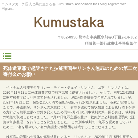
コムスタカ―外国人と共に生きる会 Kumustaka-Association for Living Togehte with
Migrants
〒862-0950 熊本市中央区水前寺3丁目2-14-302
須藤眞一郎行政書士事務所気付
死体遺棄罪で起訴された技能実習生リンさん無罪のための第二次
寄付金のお願い
ベトナム人技能実習生（レー・ティー・テュイ・リンさん、以下、リンさん）は、
2020年11月19日に死体遺棄容疑で熊本県警に逮捕されました。 そして、同年12月10日
に熊本検察庁により同罪で起訴されました。 約2ヵ間警察署で勾留されていましたが、
2021年1月21日に、保釈金200万円で保釈が認められ釈放されました。 保釈が実現した
ことで、弁護側が、リンさんの意思により、有罪を認めて情状酌量による執行猶予を得
る方針から無罪主張へ方針を変えたため同年2月2日の刑事裁判の第一回公判は、裁判所
の職権で取消しとなりました。 2月12日無罪主張を受け、裁判所は公判前整理手続（証
拠や争点整理）を行うことを決定しました。 この刑事裁判で、無罪を認めさせていく
ために、2名を増やして3名の弁護士で弁護団を構成することになりました。
検察官の取調べや遺体の解剖結果によると、リンさんは、2020年11月15日中双子を