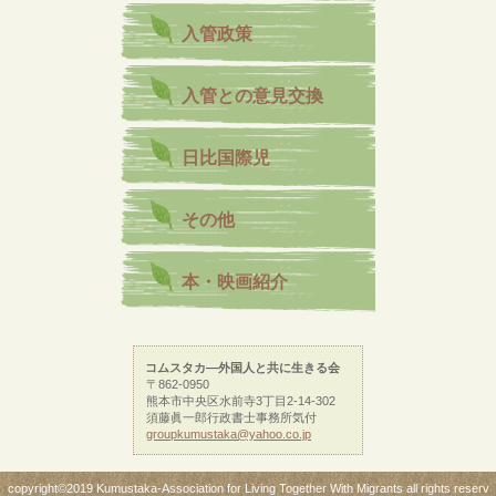
入管政策
入管との意見交換
日比国際児
その他
本・映画紹介
コムスタカ―外国人と共に生きる会
〒862-0950
熊本市中央区水前寺3丁目2-14-302
須藤眞一郎行政書士事務所気付
groupkumustaka@yahoo.co.jp
copyright©2019 Kumustaka-Association for Living Together With Migrants all rights reserv