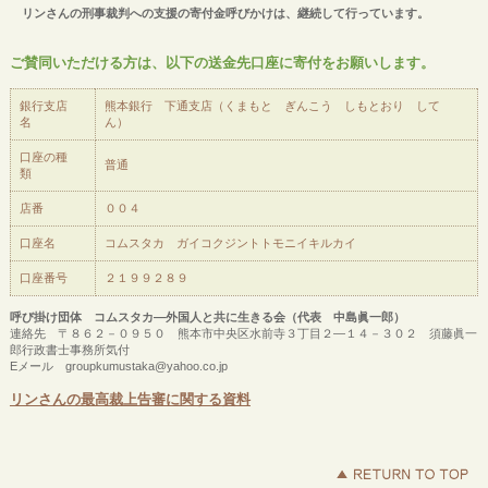
リンさんの刑事裁判への支援の寄付金呼びかけは、継続して行っています。
ご賛同いただける方は、以下の送金先口座に寄付をお願いします。
銀行支店
熊本銀行 下通支店（くまもと ぎんこう しもとおり して
名
ん）
口座の種
普通
類
店番
００４
口座名
コムスタカ ガイコクジントトモニイキルカイ
口座番号
２１９９２８９
呼び掛け団体 コムスタカ―外国人と共に生きる会（代表 中島眞一郎）
連絡先 〒８６２－０９５０ 熊本市中央区水前寺３丁目２―１４－３０２ 須藤眞一
郎行政書士事務所気付
Eメール groupkumustaka@yahoo.co.jp
リンさんの最高裁上告審に関する資料