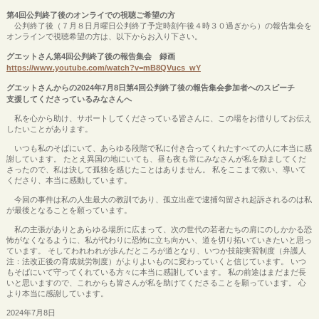
第4回公判終了後のオンライでの視聴ご希望の方
公判終了後（７月８日月曜日公判終了予定時刻午後４時３０過ぎから）の報告集会を
オンラインで視聴希望の方は、以下からお入り下さい。
グエットさん第4回公判終了後の報告集会 録画
https://www.youtube.com/watch?v=mB8QVucs_wY
グエットさんからの2024年7月8日第4回公判終了後の報告集会参加者へのスピーチ
支援してくださっているみなさんへ
私を心から助け、サポートしてくださっている皆さんに、この場をお借りしてお伝え
したいことがあります。
いつも私のそばにいて、あらゆる段階で私に付き合ってくれたすべての人に本当に感
謝しています。 たとえ異国の地にいても、昼も夜も常にみなさんが私を励ましてくだ
さったので、私は決して孤独を感じたことはありません。 私をここまで救い、導いて
くださり、本当に感動しています。
今回の事件は私の人生最大の教訓であり、孤立出産で逮捕勾留され起訴されるのは私
が最後となることを願っています。
私の主張がありとあらゆる場所に広まって、次の世代の若者たちの肩にのしかかる恐
怖がなくなるように、私が代わりに恐怖に立ち向かい、道を切り拓いていきたいと思っ
ています。 そしてわれわれが歩んだところが道となり、いつか技能実習制度（弁護人
注：法改正後の育成就労制度）がよりよいものに変わっていくと信じています。 いつ
もそばにいて守ってくれている方々に本当に感謝しています。 私の前途はまだまだ長
いと思いますので、これからも皆さんが私を助けてくださることを願っています。 心
より本当に感謝しています。
2024年7月8日