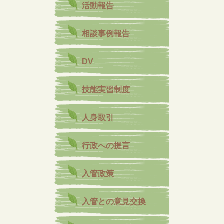
活動報告
相談事例報告
DV
技能実習制度
人身取引
行政への提言
入管政策
入管との意見交換