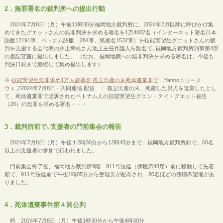
2．無罪署名の裁判所への提出行動
2024年7月8日（月）午前11時30分福岡地方裁判所に、2024年2月以降に呼びかけ集
めてきたグエットさんの無罪判決を求める署名を1万4007名（インターネット署名日本
語版12191筆、ベトナム語版 284筆、紙署名1532筆）を技能実習生グエットさんの裁
判を支援する会代表の井上幸雄さん池上主任弁護人ら数名で､福岡地方裁判所刑事第4部
の書記官室に提出しました。 （なお、福岡地裁への無罪判決を求める署名は、今後も
判決日前まで継続して集め提出します）
※
技能実習生無罪求め1万人超署名 孤立出産の末死体遺棄罪で
...Yahooニュース
ウェブ2024年7月8日 · 共同通信.配信 ： 孤立出産の末、死産した男児を遺棄したとし
て、死体遺棄罪で起訴されたベトナム人の技能実習生グエン・テイ・グエット被告
（20）の無罪を求める署名・・・
3．裁判所前で､支援者の門前集会の報告
2024年7月8日（月）午後１2時30分から12時45分まで、福岡地方裁判所前で、60名
以上の支援者の参加で行われました。
門前集会終了後、福岡地方裁判所9階 911号法廷（傍聴席48席）前に移動して先着
順で、911号法廷前で午後1時05分から整理券が配布され、80名ほどの傍聴希望者があ
りました。
4．死体遺棄事件第４回公判
時 2024年7月8日（月）午後1時30分から午後4時30分