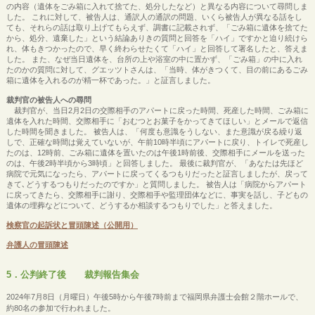
の内容（遺体をごみ箱に入れて捨てた、処分したなど）と異なる内容について尋問しま
した。 これに対して、被告人は、通訳人の通訳の問題、いくら被告人が異なる話をし
ても、それらの話は取り上げてもらえず、調書に記載されず、「ごみ箱に遺体を捨てた
から、処分、遺棄した」という結論ありきの質問と回答を「ハイ」ですかと迫り続けら
れ、体もきつかったので、早く終わらせたくて「ハイ」と回答して署名したと、答えま
した。 また、なぜ当日遺体を、台所の上や浴室の中に置かず、「ごみ箱」の中に入れ
たのかの質問に対して、グエッツトさんは、「当時、体がきつくて、目の前にあるごみ
箱に遺体を入れるのが精一杯であった。」と証言しました。
裁判官の被告人への尋問
裁判官が、当日2月2日の交際相手のアパートに戻った時間、死産した時間、ごみ箱に
遺体を入れた時間、交際相手に「おむつとお菓子をかってきてほしい」とメールで返信
した時間を聞きました。 被告人は、「何度も意識をうしない、また意識が戻る繰り返
しで、正確な時間は覚えていないが、午前10時半頃にアパートに戻り、トイレで死産し
たのは、12時前、ごみ箱に遺体を置いたのは午後1時前後、交際相手にメールを送った
のは、午後2時半頃から3時頃」と回答しました。 最後に裁判官が、「あなたは先ほど
病院で元気になったら、アパートに戻ってくるつもりだったと証言しましたが、戻って
きて､どうするつもりだったのですか」と質問しました。 被告人は「病院からアパート
に戻ってきたら、交際相手に謝り、交際相手や監理団体などに、事実を話し、子どもの
遺体の埋葬などについて、どうするか相談するつもりでした」と答えました。
検察官の起訴状と冒頭陳述（公開用）
弁護人の冒頭陳述
5．公判終了後 裁判報告集会
2024年7月8日（月曜日）午後5時から午後7時前まで福岡県弁護士会館２階ホールで、
約80名の参加で行われました。