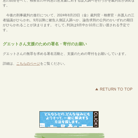
意の回答をへて、検察官の不同意の意見書に対する証人調べを行うかを裁判官が決めま
す。
今後の刑事裁判の進行について、2024年8月23日（金）裁判官・検察官・弁護人の三
者協議がひらかれ、9月以降に被告人側証人調べか、論告求刑の公判のかいずれの期日
がひらかれることが決まります。 そして､判決は9月中か10月に言い渡される予定で
す。
グエットさん支援のための署名・寄付のお願い
グエットさんの無罪を求める署名活動と、支援のための寄付をお願いしています。
詳細は、
こちらのページ
をご覧ください。