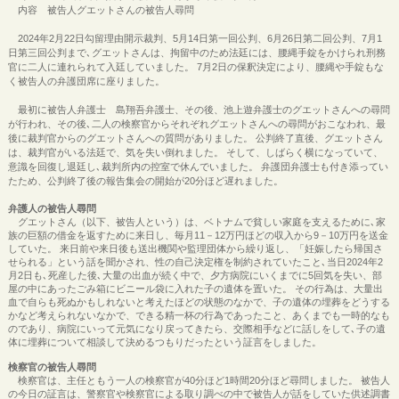
内容 被告人グエットさんの被告人尋問
2024年2月22日勾留理由開示裁判、5月14日第一回公判、6月26日第二回公判、7月1
日第三回公判まで､グエットさんは、拘留中のため法廷には、腰縄手錠をかけられ刑務
官に二人に連れられて入廷していました。 7月2日の保釈決定により、腰縄や手錠もな
く被告人の弁護団席に座りました。
最初に被告人弁護士 島翔吾弁護士、その後、池上遊弁護士のグエットさんへの尋問
が行われ、その後､二人の検察官からそれぞれグエットさんへの尋問がおこなわれ、最
後に裁判官からのグエットさんへの質問がありました。 公判終了直後、グエットさん
は、裁判官がいる法廷で、気を失い倒れました。 そして、しばらく横になっていて、
意識を回復し退廷し､裁判所内の控室で休んでいました。 弁護団弁護士も付き添ってい
たため、公判終了後の報告集会の開始が20分ほど遅れました。
弁護人の被告人尋問
グエットさん（以下、被告人という）は、ベトナムで貧しい家庭を支えるために､家
族の巨額の借金を返すために来日し、毎月11－12万円ほどの収入から9－10万円を送金
していた。 来日前や来日後も送出機関や監理団体から繰り返し、「妊娠したら帰国さ
せられる」という話を聞かされ、性の自己決定権を制約されていたこと､当日2024年2
月2日も､死産した後､大量の出血が続く中で、夕方病院にいくまでに5回気を失い、部
屋の中にあったごみ箱にビニール袋に入れた子の遺体を置いた。 その行為は、大量出
血で自らも死ぬかもしれないと考えたほどの状態のなかで、子の遺体の埋葬をどうする
かなど考えられないなかで、できる精一杯の行為であったこと、あくまでも一時的なも
のであり、病院にいって元気になり戻ってきたら、交際相手などに話しをして､子の遺
体に埋葬について相談して決めるつもりだったという証言をしました。
検察官の被告人尋問
検察官は、主任ともう一人の検察官が40分ほど1時間20分ほど尋問しました。 被告人
の今日の証言は、警察官や検察官による取り調べの中で被告人が話をしていた供述調書