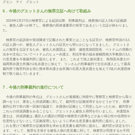
グエン テイ グエット
6．今後のグエットさんの無罪立証へ向けて取組み
2024年2月27日の検察官による起訴以降、刑事裁判は、検察側の証人3名の証拠調
べ、被告人調べが終了し、検察側の死体遺棄罪の有罪であるという立証が終わりまし
た。
検察官の起訴状や冒頭陳述で記載された事実とはことなる証言が、検察官申請の3人
の証人調べや、被告人グエットさんの証言から明らかになってきました。 グエットさ
んの無罪を立証するため、被告人弁護団は、蓮田 健慈恵病院院長、ベトナムの埋葬の
法令や文化についてベトナムのヒュー弁護士、刑法学者の福永俊輔西南大学教授の3人
の意見書を今後裁判所に提出します。 また、これまで池上遊弁護士、島翔吾弁護士の
福岡県弁護士所属の2名弁護士に加えて、リンさんの刑事裁判で主任弁護人として最高
裁判所で無罪判決を得た熊本県弁護士会所属の石黒大貴弁護士を加えて3名の弁護団体
制で取り組んでいきます。
7．今後の刑事裁判の進行について
今後の刑事裁判の争点は、グエットさんが逮捕後に拘留中に警察官と検察官から取り
調べをうけ、署名した供述調書に対して、裁判官が証拠採用するかどうかです。 刑事
裁判公判で前の第一回進行協議で、弁護側が証拠として同意しなかったため、裁判官が
これらの供述調書をみることなく、グエットさん被告人尋問を行いました。 弁護団弁
護士は、供述調書は､通訳人の通訳の問題や検察官の誘導などがあり得心性や信用性や
任意性などないとして証拠採用しないように求める意見書を裁判所に提出しました。
これを受けて検察官が証拠採用を求める意見書を裁判所に提出し、裁判官が決定を行い
ます。 そして、無罪を主張する被告人側の意見書に対して、検察官が同意するか不同