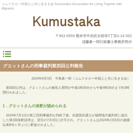
コムスタカ―外国人と共に生きる会 Kumustaka-Association for Living Togehte with
Migrants
〒862-0950 熊本市中央区水前寺3丁目2-14-302
須藤眞一郎行政書士事務所気付
グエットさんの刑事裁判第四回公判報告
2024年8月3日 中島眞一郎（コムスタカー外国人と共に生きる会）
第四回公判は、グエットさんの被告人尋問が午後1時30分から午後4時30分まで約3時
間行われました。
1．グエットさんの保釈が認められる
2024年7月1日の第三回刑事裁判公判終了後、弁護団弁護士が福岡地方裁判所に提出
した第2回保釈請求は、翌日の7月3日に許可され、グエットさんは2024年2月6日の逮捕
以来約5ヶ月ぶりに釈放されました。